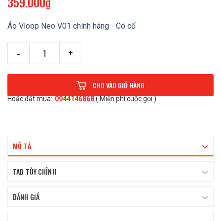
359.000₫
Áo Vloop Neo V01 chính hãng - Có cổ
-
+
CHO VÀO GIỎ HÀNG
Hoặc đặt mua:
0944146868
( Miễn phí cuộc gọi )
MÔ TẢ
TAB TÙY CHỈNH
ĐÁNH GIÁ