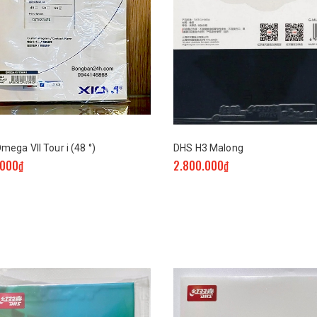
ega VII Tour i (48 °)
DHS H3 Malong
.000₫
2.800.000₫