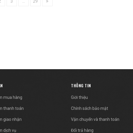
2
3
...
29
ẪN
THÔNG TIN
n mua hàng
Giới thiệu
n thanh toán
Chính sách bảo mật
n giao nhận
Vận chuyển và thanh toán
n dịch vụ
Đổi trả hàng