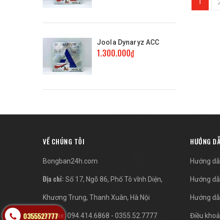
1
Joola Dynaryz ACC
1.300.000₫
VỀ CHÚNG TÔI
HƯỚNG D
Bongban24h.com
Hướng dẫ
Địa chỉ:
Số 17, Ngõ 86, Phố Tô vĩnh Diện,
Hướng dẫ
Khương Trung, Thanh Xuân, Hà Nội
Hướng dẫ
Hotline:
-
0355527777
094.414.6868
0355.52.7777
Điều khoả