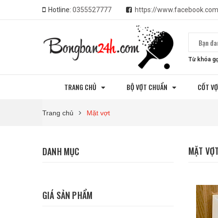
Hotline:
0355527777
https://www.facebook.co
Từ khóa gợ
TRANG CHỦ
BỘ VỢT CHUẨN
CỐT V
Trang chủ
Mặt vợt
MẶT VỢ
DANH MỤC
GIÁ SẢN PHẨM