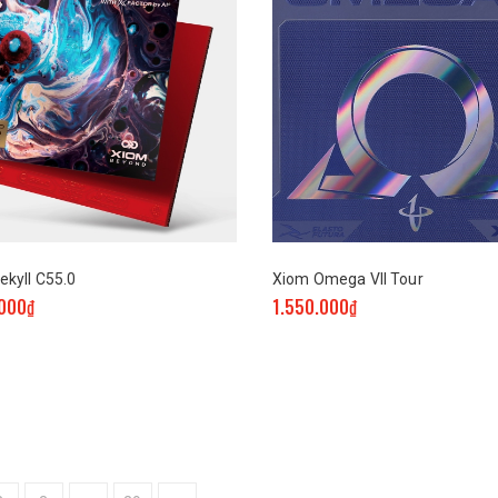
ekyll C55.0
Xiom Omega VII Tour
.000₫
1.550.000₫