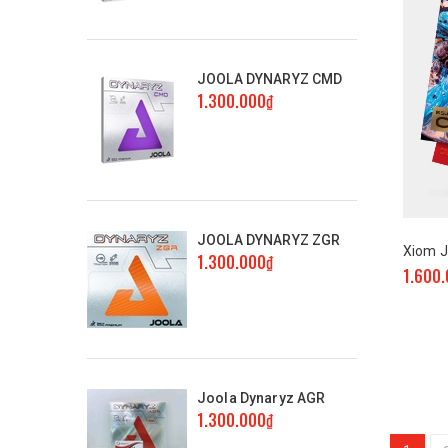
Joola
Gofes
JOOLA DYNARYZ CMD
1.300.000₫
TSP
Andro
Nittaku
JOOLA DYNARYZ ZGR
Xiom J
Butterfly
1.300.000₫
1.600
Joola Dynaryz AGR
1.300.000₫