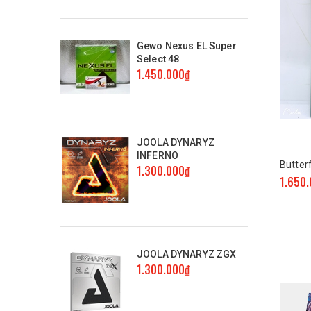
Dawei
Gewo Nexus EL Super
Double fish
Select 48
1.450.000₫
Danwei
Victas
JOOLA DYNARYZ
Reactor
INFERNO
Butterf
1.300.000₫
Sanwei
1.650
Yinhe
Palio
JOOLA DYNARYZ ZGX
1.300.000₫
Donic
Stiga