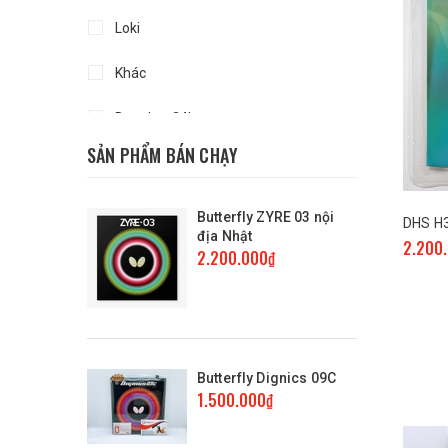
Loki
Khác
Bongban24h
SẢN PHẨM BÁN CHẠY
Gewo
729
Butterfly ZYRE 03 nội
DHS H3
địa Nhật
2.200
Yasaka
2.200.000₫
DHS
Mizuno
Butterfly Dignics 09C
Xiom
1.500.000₫
Tibhar