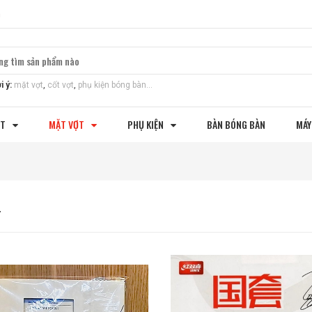
m
i ý:
mặt vợt
,
cốt vợt
,
phụ kiện bóng bàn...
ỢT
MẶT VỢT
PHỤ KIỆN
BÀN BÓNG BÀN
MÁY
T