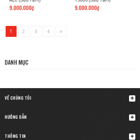
ALC (Sưu Tầm)
T5000 (Sưu Tầm)
9.000.000₫
9.000.000₫
1
2
3
4
DANH MỤC
VỀ CHÚNG TÔI
HƯỚNG DẪN
THÔNG TIN