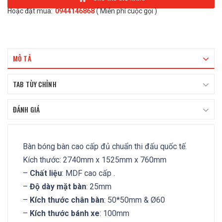
Hoặc đặt mua:
0944146868
( Miễn phí cuộc gọi )
MÔ TẢ
TAB TÙY CHỈNH
ĐÁNH GIÁ
Bàn bóng bàn cao cấp đủ chuẩn thi đấu quốc tế.
Kích thước: 2740mm x 1525mm x 760mm
–
Chất liệu
: MDF cao cấp .
–
Độ dày mặt bàn
: 25mm
–
Kích thước chân bàn
: 50*50mm & Ø60
–
Kích thước bánh xe
: 100mm