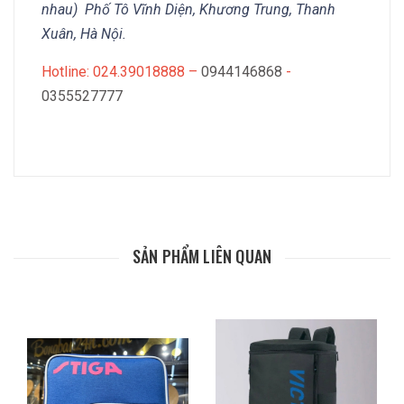
nhau) Phố Tô Vĩnh Diện, Khương Trung, Thanh
Xuân, Hà Nội.
Hotline: 024.39018888 –
0944146868
-
0355527777
SẢN PHẨM LIÊN QUAN