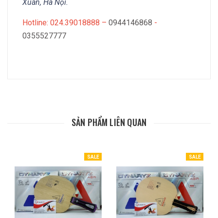
Xuân, Hà Nội.
Hotline: 024.39018888 –
0944146868
-
0355527777
SẢN PHẨM LIÊN QUAN
SALE
SALE