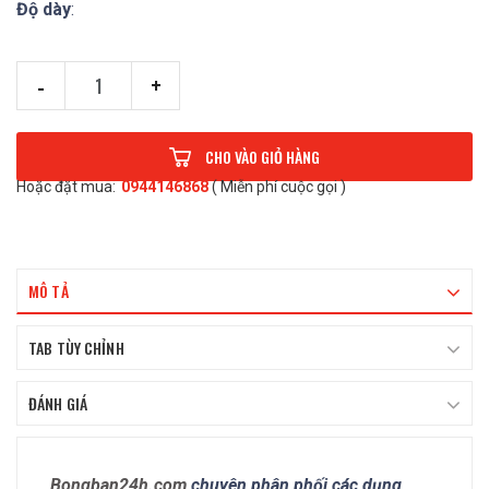
Độ dày
:
-
+
CHO VÀO GIỎ HÀNG
Hoặc đặt mua:
0944146868
( Miễn phí cuộc gọi )
MÔ TẢ
TAB TÙY CHỈNH
ĐÁNH GIÁ
Bongban24h.com
chuyên phân phối các dụng