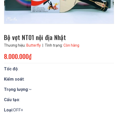
Bộ vợt NT01 nội địa Nhật
Thương hiệu:
Butterfly
| Tình trạng:
Còn hàng
8.000.000₫
Tốc độ
:
Kiểm soát
:
Trọng lượng
:~
Cấu tạo
:
Loại
:OFF+