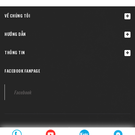
VỀ CHÚNG TÔI
HƯỚNG DẪN
THÔNG TIN
FACEBOOK FANPAGE
Facebook
© Bản quyền thuộc về
Bongban24h.com