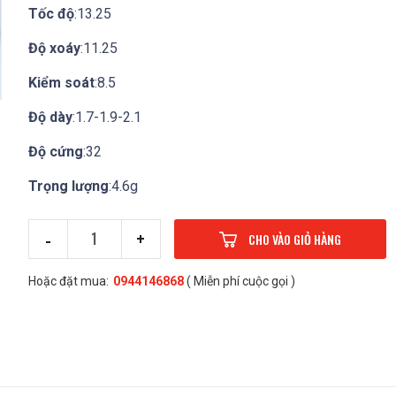
Tốc độ
:13.25
Độ xoáy
:11.25
Kiểm soát
:8.5
Độ dày
:1.7-1.9-2.1
Độ cứng
:32
Trọng lượng
:4.6g
-
+
CHO VÀO GIỎ HÀNG
Hoặc đặt mua:
0944146868
( Miễn phí cuộc gọi )