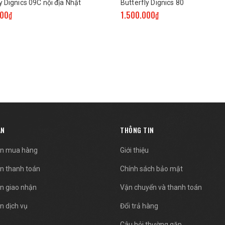
y Dignics 09C nội địa Nhật
Butterfly Dignics 80
000₫
1.500.000₫
ẪN
THÔNG TIN
n mua hàng
Giới thiệu
n thanh toán
Chính sách bảo mật
n giao nhận
Vận chuyển và thanh toán
n dịch vụ
Đổi trả hàng
Câu hỏi thường gặp