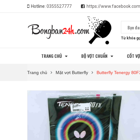
Hotline:
0355527777
https://www.facebook.co
Từ khóa gợ
TRANG CHỦ
BỘ VỢT CHUẨN
CỐT V
Trang chủ
Mặt vợt Butterfly
Butterfly Tenergy 80F