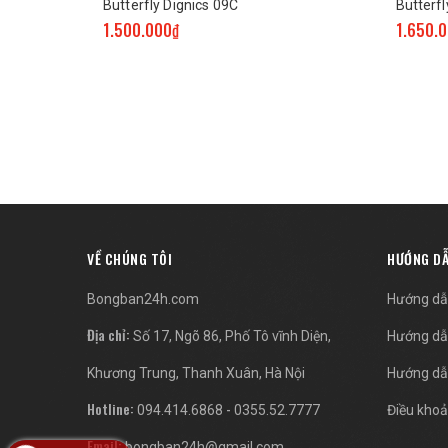
Butterfly Dignics 09C
Butterfl
1.500.000₫
1.650.
VỀ CHÚNG TÔI
HƯỚNG D
Bongban24h.com
Hướng dẫ
Địa chỉ:
Số 17, Ngõ 86, Phố Tô vĩnh Diện,
Hướng dẫ
Khương Trung, Thanh Xuân, Hà Nội
Hướng dẫ
Hotline:
-
094.414.6868
0355.52.7777
Điều khoả
Email:
bongban24h@gmail.com