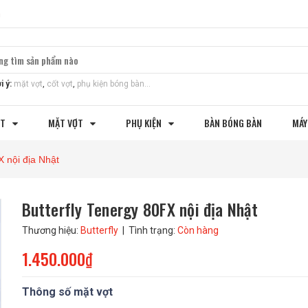
m
i ý:
mặt vợt
,
cốt vợt
,
phụ kiện bóng bàn...
ỢT
MẶT VỢT
PHỤ KIỆN
BÀN BÓNG BÀN
MÁY
X nội địa Nhật
Butterfly Tenergy 80FX nội địa Nhật
Thương hiệu:
Butterfly
| Tình trạng:
Còn hàng
1.450.000₫
Thông số mặt vợt