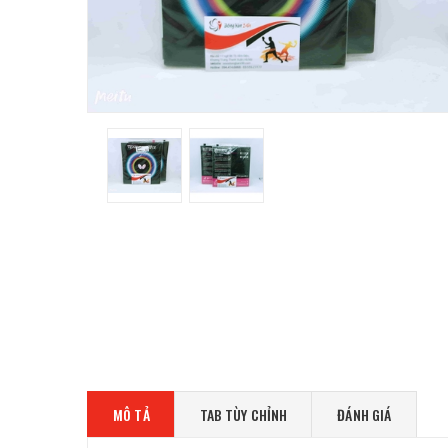
MÔ TẢ
TAB TÙY CHỈNH
ĐÁNH GIÁ