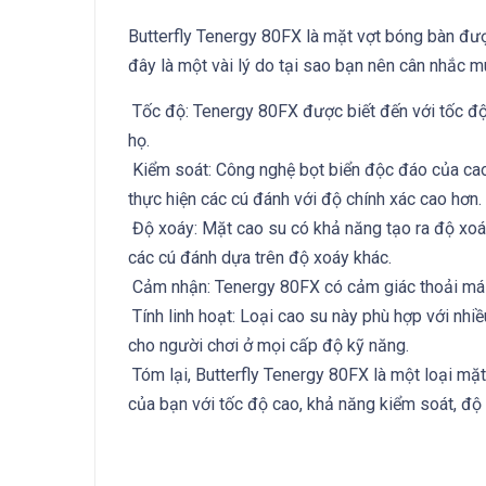
Butterfly Tenergy 80FX là mặt vợt bóng bàn đượ
đây là một vài lý do tại sao bạn nên cân nhắc m
Tốc độ: Tenergy 80FX được biết đến với tốc độ 
họ.
Kiểm soát: Công nghệ bọt biển độc đáo của cao
thực hiện các cú đánh với độ chính xác cao hơn.
Độ xoáy: Mặt cao su có khả năng tạo ra độ xoáy
các cú đánh dựa trên độ xoáy khác.
Cảm nhận: Tenergy 80FX có cảm giác thoải mái
Tính linh hoạt: Loại cao su này phù hợp với nhiề
cho người chơi ở mọi cấp độ kỹ năng.
Tóm lại, Butterfly Tenergy 80FX là một loại mặ
của bạn với tốc độ cao, khả năng kiểm soát, độ x