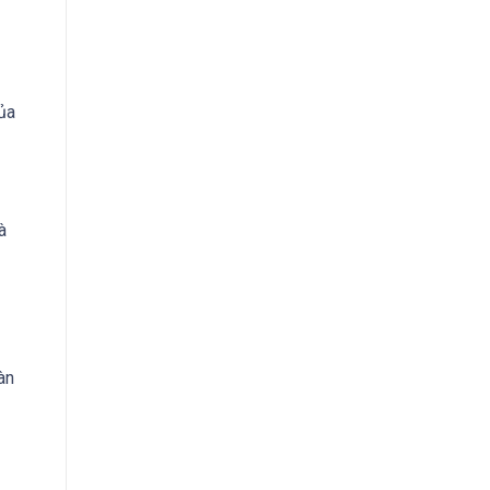
ủa
à
àn