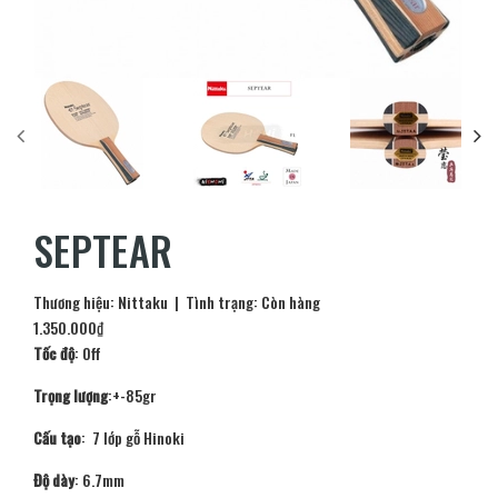
SEPTEAR
Thương hiệu:
Nittaku
| Tình trạng:
Còn hàng
1.350.000₫
Tốc độ
: Off
Trọng lượng
:+-85gr
Cấu tạo
: 7 lớp gỗ Hinoki
Độ dày
: 6.7mm