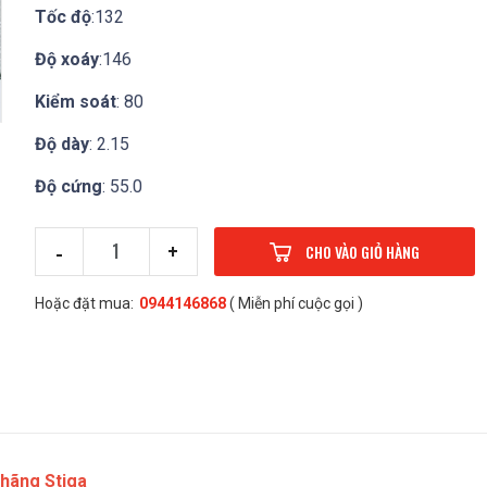
Tốc độ
:132
Độ xoáy
:146
Kiểm soát
: 80
Độ dày
: 2.15
Độ cứng
: 55.0
-
+
CHO VÀO GIỎ HÀNG
Hoặc đặt mua:
0944146868
( Miễn phí cuộc gọi )
 hãng Stiga