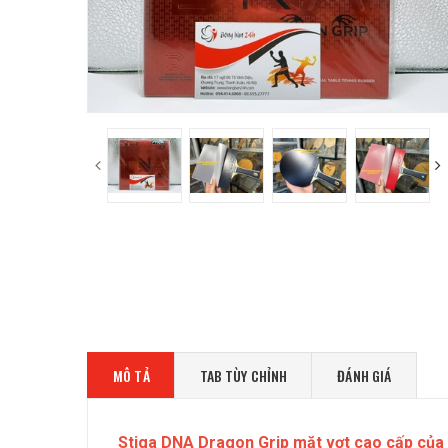
MÔ TẢ
TAB TÙY CHỈNH
ĐÁNH GIÁ
Stiga DNA Dragon Grip mặt vợt cao cấp của