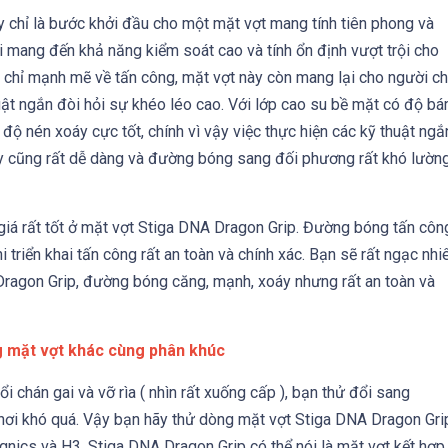
 chỉ là bước khởi đầu cho một mặt vợt mang tính tiên phong và
 mang đến khả năng kiểm soát cao và tính ổn định vượt trội cho
 chỉ mạnh mẽ về tấn công, mặt vợt này còn mang lại cho người ch
uật ngắn đòi hỏi sự khéo léo cao. Với lớp cao su bề mặt có độ b
độ nén xoáy cực tốt, chính vì vậy việc thực hiện các kỹ thuật ngắ
ay cũng rất dễ dàng và đường bóng sang đối phương rất khó lườn
giá rất tốt ở mặt vợt Stiga DNA Dragon Grip. Đường bóng tấn côn
i triển khai tấn công rất an toàn và chính xác. Bạn sẽ rất ngạc nhi
 Dragon Grip, đường bóng căng, mạnh, xoáy nhưng rất an toàn và
g mặt vợt khác cùng phân khúc
 chán gai và vỡ rìa ( nhìn rất xuống cấp ), bạn thử đổi sang
ơi khó quá. Vậy bạn hãy thử dòng mặt vợt Stiga DNA Dragon Gri
gnics và H3. Stiga DNA Dragon Grip có thể nói là mặt vợt kết hợp