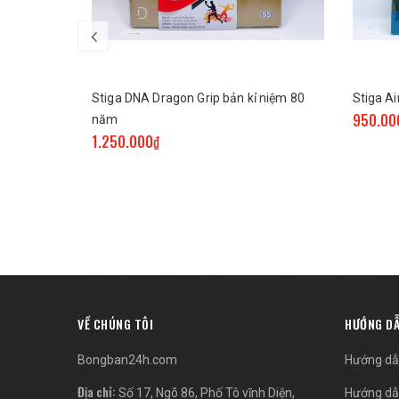
Stiga DNA Dragon Grip bản kỉ niệm 80
Stiga Ai
950.00
năm
1.250.000₫
VỀ CHÚNG TÔI
HƯỚNG D
Bongban24h.com
Hướng dẫ
Địa chỉ:
Số 17, Ngõ 86, Phố Tô vĩnh Diện,
Hướng dẫ