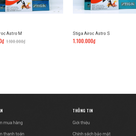
roc Astro M
Stiga Airoc Astro S
0₫
1.100.000₫
1.100.000₫
ẪN
THÔNG TIN
n mua hàng
Giới thiệu
n thanh toán
Chính sách bảo mật