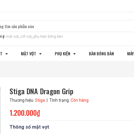
m
i ý:
mặt vợt
,
cốt vợt
,
phụ kiện bóng bàn...
ỢT
MẶT VỢT
PHỤ KIỆN
BÀN BÓNG BÀN
MÁY
Stiga DNA Dragon Grip
Thương hiệu:
Stiga
| Tình trạng:
Còn hàng
1.200.000₫
Thông số mặt vợt