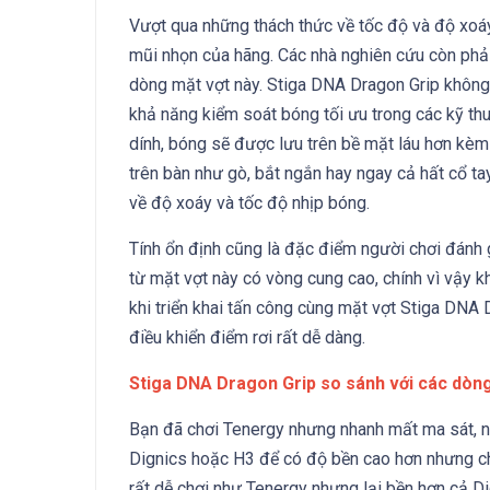
Vượt qua những thách thức về tốc độ và độ xoáy
mũi nhọn của hãng. Các nhà nghiên cứu còn phải
dòng mặt vợt này. Stiga DNA Dragon Grip không
khả năng kiểm soát bóng tối ưu trong các kỹ th
dính, bóng sẽ được lưu trên bề mặt láu hơn kèm 
trên bàn như gò, bắt ngắn hay ngay cả hất cổ t
về độ xoáy và tốc độ nhịp bóng.
Tính ổn định cũng là đặc điểm người chơi đánh 
từ mặt vợt này có vòng cung cao, chính vì vậy kh
khi triển khai tấn công cùng mặt vợt Stiga DNA
điều khiển điểm rơi rất dễ dàng.
Stiga DNA Dragon Grip so sánh với các dòn
Bạn đã chơi Tenergy nhưng nhanh mất ma sát, nổi
Dignics hoặc H3 để có độ bền cao hơn nhưng ch
rất dễ chơi như Tenergy nhưng lại bền hơn cả Di