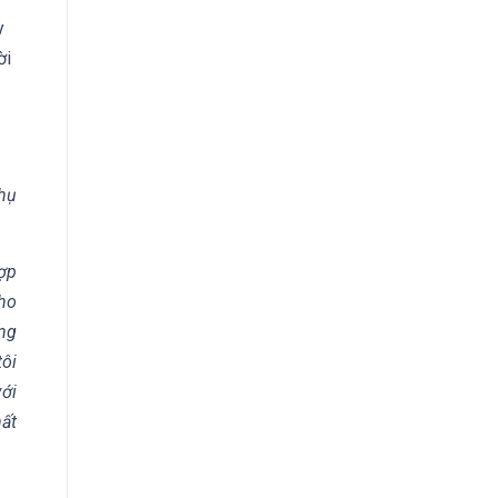
y
ời
hụ
ợp
cho
ng
tôi
ới
hất