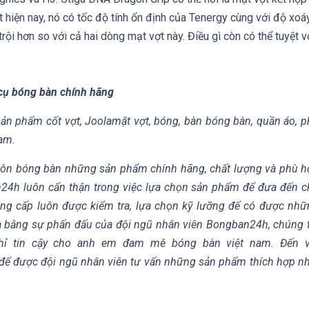
 hiện nay, nó có tốc độ tính ổn định của Tenergy cùng với độ xoá
rội hơn so với cả hai dòng mạt vợt này. Điều gì còn có thể tuyệt v
cụ bóng bàn chính hãng
 phẩm cốt vợt, Joolamặt vợt, bóng, bàn bóng bàn, quần áo, p
Nam.
 môn bóng bàn những sản phẩm chính hãng, chất lượng và phù h
n24h luôn cẩn thận trong việc lựa chọn sản phẩm để đưa đến 
 cấp luôn được kiểm tra, lựa chọn kỹ lưỡng để có được nhữ
ra bằng sự phấn đấu của đội ngũ nhân viên Bongban24h, chúng 
ỉ tin cậy cho anh em đam mê bóng bàn việt nam. Đến v
để được đội ngũ nhân viên tư vấn những sản phẩm thích hợp n