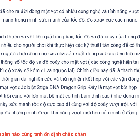
 đã cho ra đời dòng mặt vợt có nhiều công nghệ và tính năng vượt
rip mang trong mình sức mạnh của tốc độ, độ xoáy cực cao nhưng
kích thước và vật liệu quả bóng bàn, tốc độ và độ xoáy của bóng 
t nhiều cho người chơi khi thực hiện các kỹ thuật tấn công để có t
o người chơi cũng như các nhà sản xuất dụng cụ bóng bàn hiện n
i thông số tốc độ và độ xoáy cho mặt vợt ( các công nghệ hiện tại
hì độ xoáy sẽ kém đi và ngược lại). Chính điều này đã là thách th
 thời gian dài nghiên cứu và thử nghiệm kết hợp với các vận đông
 mặt vợt đặc biệt Stiga DNA Dragon Grip. Đây là mặt vợt kết hợp
ợt trội cùng với lớp mút bề mặt có tính bám dính cao ( như dòng m
 này sức mạnh tốc độ cực cao đi cùng với độ xoáy vượt trội, với
rip đã chứng minh được khả năng vượt giới hạn của mình ở đồng
oàn hảo cùng tính ổn định chắc chắn