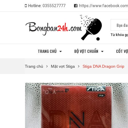
Hotline:
0355527777
https://www.facebook.co
Từ khóa gợ
TRANG CHỦ
BỘ VỢT CHUẨN
CỐT V
Trang chủ
Mặt vợt Stiga
Stiga DNA Dragon Grip