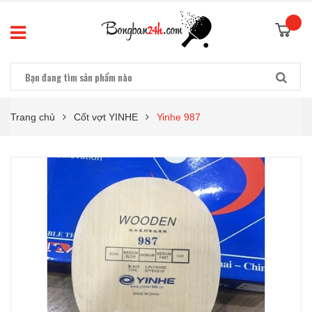
Trang chủ
Cốt vợt YINHE
Yinhe 987