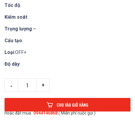
Tốc độ
:
Kiểm soát
:
Trọng lượng
:~
Cấu tạo
:
Loại
:OFF+
Độ dày
:
-
+
CHO VÀO GIỎ HÀNG
Hoặc đặt mua:
0944146868
( Miễn phí cuộc gọi )