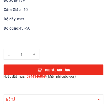
Độ xoáy
:13+
Cảm Giác :
10
Độ dày
: max
Độ cứng
:45~50
-
+
CHO VÀO GIỎ HÀNG
Hoặc đặt mua:
0944146868
( Miễn phí cuộc gọi )
MÔ TẢ