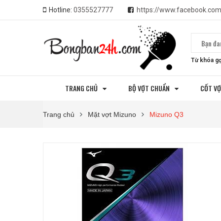
Hotline:
0355527777
https://www.facebook.co
Từ khóa gợ
TRANG CHỦ
BỘ VỢT CHUẨN
CỐT V
Trang chủ
Mặt vợt Mizuno
Mizuno Q3