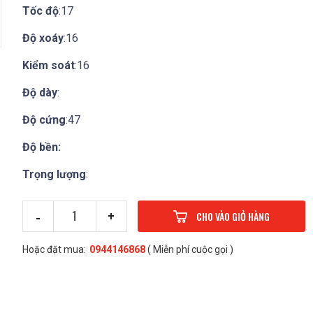
Tốc độ
:17
Độ xoáy
:16
Kiểm soát
:16
Độ dày
:
Độ cứng
:47
Độ bền:
Trọng lượng
:
-
+
CHO VÀO GIỎ HÀNG
Hoặc đặt mua:
0944146868
( Miễn phí cuộc gọi )