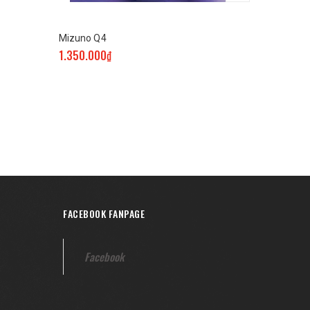
Mizuno Q4
Mizuno GF
1.350.000₫
990.000₫
FACEBOOK FANPAGE
Facebook