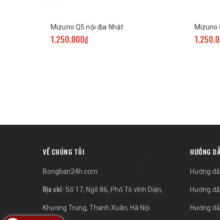
Mizuno Q5 nội địa Nhật
Mizuno 
1.250.000₫
1.250.
VỀ CHÚNG TÔI
HƯỚNG D
Bongban24h.com
Hướng dẫ
Địa chỉ:
Số 17, Ngõ 86, Phố Tô vĩnh Diện,
Hướng dẫ
Khương Trung, Thanh Xuân, Hà Nội
Hướng dẫ