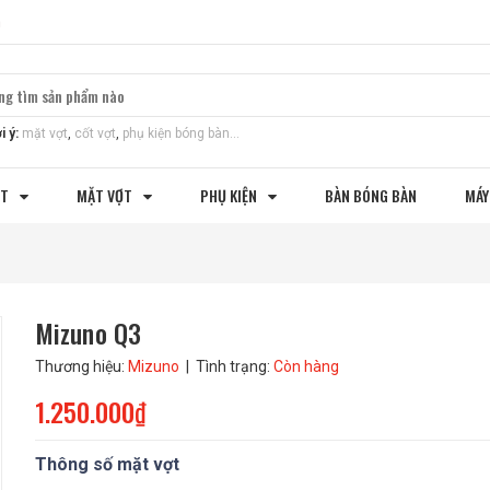
m
i ý:
mặt vợt
,
cốt vợt
,
phụ kiện bóng bàn...
ỢT
MẶT VỢT
PHỤ KIỆN
BÀN BÓNG BÀN
MÁY
Mizuno Q3
Thương hiệu:
Mizuno
| Tình trạng:
Còn hàng
1.250.000₫
Thông số mặt vợt